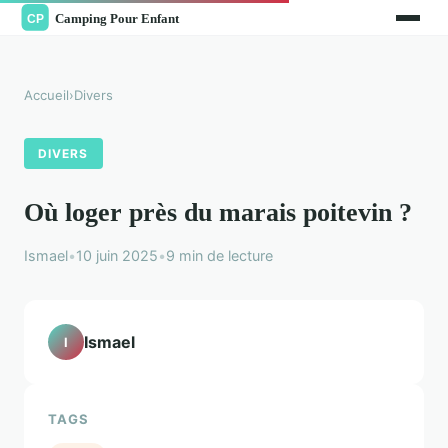
Accueil
›
Divers
DIVERS
Où loger près du marais poitevin ?
Ismael
•
10 juin 2025
•
9 min de lecture
Ismael
I
TAGS