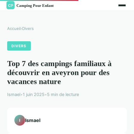
Accueil
›
Divers
DIVERS
Top 7 des campings familiaux à
découvrir en aveyron pour des
vacances nature
Ismael
•
1 juin 2025
•
5 min de lecture
Ismael
I