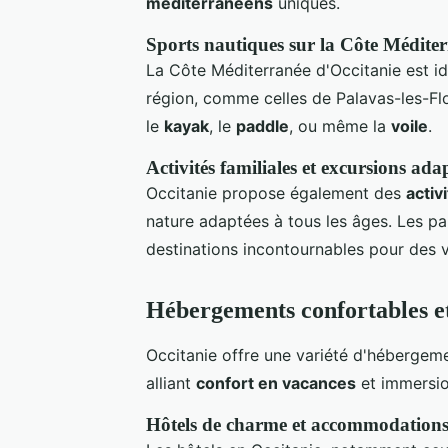
méditerranéens
uniques.
Sports nautiques sur la Côte Médite
La Côte Méditerranée d'Occitanie est i
région, comme celles de Palavas-les-Flo
le
kayak
, le
paddle
, ou même la
voile
.
Activités familiales et excursions adap
Occitanie propose également des
activ
nature adaptées à tous les âges. Les par
destinations incontournables pour des v
Hébergements confortables et
Occitanie offre une variété d'hébergem
alliant
confort en vacances
et immersio
Hôtels de charme et accommodations 