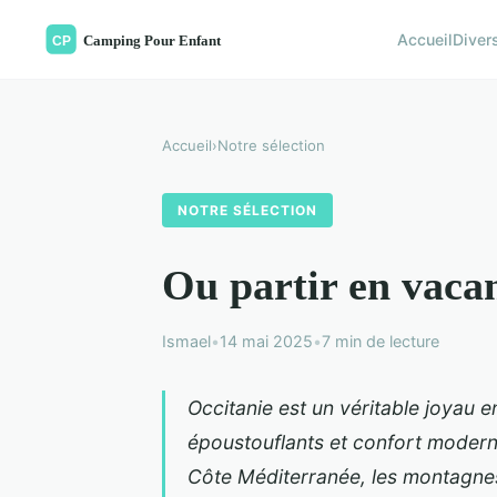
Accueil
Diver
Accueil
›
Notre sélection
NOTRE SÉLECTION
Ou partir en vacanc
Ismael
•
14 mai 2025
•
7 min de lecture
Occitanie est un véritable joyau en
époustouflants et confort moderne
Côte Méditerranée, les montagnes 