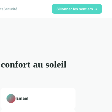
ts
Sécurité
Sillonner les sentiers →
confort au soleil
Ismael
I