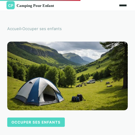
Accueil
›
Occuper ses enfants
OCCUPER SES ENFANTS