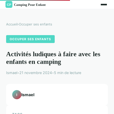
Accueil
›
Occuper ses enfants
OCCUPER SES ENFANTS
Activités ludiques à faire avec les
enfants en camping
Ismael
•
21 novembre 2024
•
5 min de lecture
Ismael
I